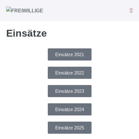
Einsätze
Einsätze 2021
Einsätze 2022
Einsätze 2023
Einsätze 2024
Einsätze 2025