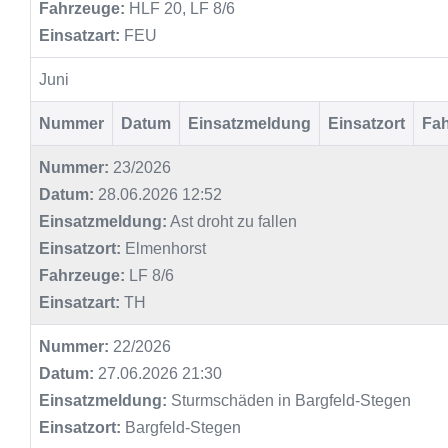
Fahrzeuge:
HLF 20, LF 8/6
Einsatzart:
FEU
Juni
Nummer
Datum
Einsatzmeldung
Einsatzort
Fa
Nummer:
23/2026
Datum:
28.06.2026 12:52
Einsatzmeldung:
Ast droht zu fallen
Einsatzort:
Elmenhorst
Fahrzeuge:
LF 8/6
Einsatzart:
TH
Nummer:
22/2026
Datum:
27.06.2026 21:30
Einsatzmeldung:
Sturmschäden in Bargfeld-Stegen
Einsatzort:
Bargfeld-Stegen