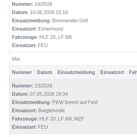
Nummer:
14/2026
Datum:
10.06.2026 15:10
Einsatzmeldung:
Brennender Grill
Einsatzort:
Elmenhorst
Fahrzeuge:
HLF 20, LF 8/6
Einsatzart:
FEU
Mai
Nummer
Datum
Einsatzmeldung
Einsatzort
Fa
Nummer:
13/2026
Datum:
07.05.2026 16:34
Einsatzmeldung:
PKW brennt auf Feld
Einsatzort:
Bargteheide
Fahrzeuge:
HLF 20, LF 8/6, MZF
Einsatzart:
FEU