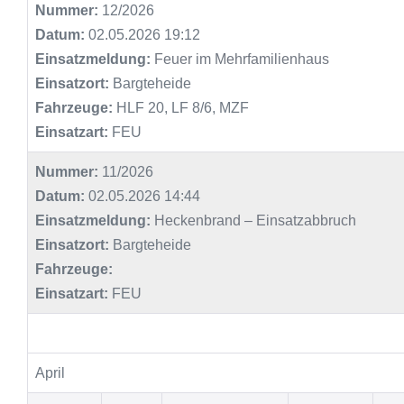
Nummer:
12/2026
Datum:
02.05.2026 19:12
Einsatzmeldung:
Feuer im Mehrfamilienhaus
Einsatzort:
Bargteheide
Fahrzeuge:
HLF 20, LF 8/6, MZF
Einsatzart:
FEU
Nummer:
11/2026
Datum:
02.05.2026 14:44
Einsatzmeldung:
Heckenbrand – Einsatzabbruch
Einsatzort:
Bargteheide
Fahrzeuge:
Einsatzart:
FEU
April