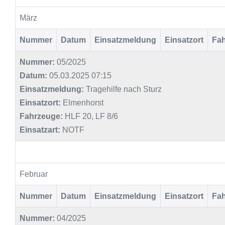
März
Nummer
Datum
Einsatzmeldung
Einsatzort
Fa
Nummer:
05/2025
Datum:
05.03.2025 07:15
Einsatzmeldung:
Tragehilfe nach Sturz
Einsatzort:
Elmenhorst
Fahrzeuge:
HLF 20, LF 8/6
Einsatzart:
NOTF
Februar
Nummer
Datum
Einsatzmeldung
Einsatzort
Fa
Nummer:
04/2025