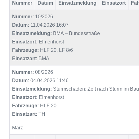
Nummer
Datum
Einsatzmeldung
Einsatzort
Fa
Nummer:
10/2026
Datum:
11.04.2026 16:07
Einsatzmeldung:
BMA – Bundesstraße
Einsatzort:
Elmenhorst
Fahrzeuge:
HLF 20, LF 8/6
Einsatzart:
BMA
Nummer:
08/2026
Datum:
04.04.2026 11:46
Einsatzmeldung:
Sturmschaden: Zelt nach Sturm im Ba
Einsatzort:
Elmenhorst
Fahrzeuge:
HLF 20
Einsatzart:
TH
März