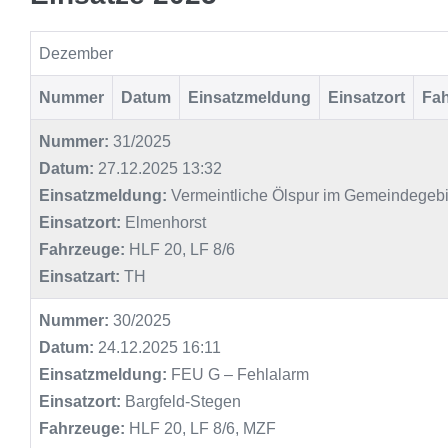
Dezember
Nummer
Datum
Einsatzmeldung
Einsatzort
Fa
Nummer:
31/2025
Datum:
27.12.2025 13:32
Einsatzmeldung:
Vermeintliche Ölspur im Gemeindegebie
Einsatzort:
Elmenhorst
Fahrzeuge:
HLF 20, LF 8/6
Einsatzart:
TH
Nummer:
30/2025
Datum:
24.12.2025 16:11
Einsatzmeldung:
FEU G – Fehlalarm
Einsatzort:
Bargfeld-Stegen
Fahrzeuge:
HLF 20, LF 8/6, MZF