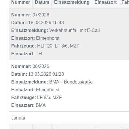
Nummer
Datum
Einsatzmeldung
Einsatzort
Fa
Nummer:
07/2026
Datum:
18.03.2026 10:43
Einsatzmeldung:
Verkehrsunfall mit E-Call
Einsatzort:
Elmenhorst
Fahrzeuge:
HLF 20, LF 8/6, MZF
Einsatzart:
TH
Nummer:
06/2026
Datum:
13.03.2026 01:28
Einsatzmeldung:
BMA – Bundesstraße
Einsatzort:
Elmenhorst
Fahrzeuge:
LF 8/6, MZF
Einsatzart:
BMA
Januar