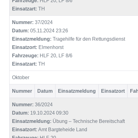
Fahrzeuge:
HLF 20, LF 8/6
Einsatzart:
TH
Nummer:
37/2024
Datum:
05.11.2024 23:26
Einsatzmeldung:
Tragehilfe für den Rettungsdienst
Einsatzort:
Elmenhorst
Fahrzeuge:
HLF 20, LF 8/6
Einsatzart:
TH
Oktober
Nummer
Datum
Einsatzmeldung
Einsatzort
Fa
Nummer:
36/2024
Datum:
19.10.2024 09:30
Einsatzmeldung:
Übung – Technische Bereitschaft
Einsatzort:
Amt Bargteheide Land
Fahrzeuge:
HLF 20