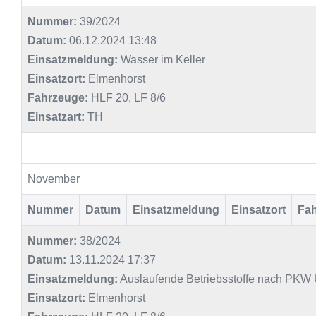
Nummer:
39/2024
Datum:
06.12.2024 13:48
Einsatzmeldung:
Wasser im Keller
Einsatzort:
Elmenhorst
Fahrzeuge:
HLF 20, LF 8/6
Einsatzart:
TH
November
Nummer
Datum
Einsatzmeldung
Einsatzort
Fa
Nummer:
38/2024
Datum:
13.11.2024 17:37
Einsatzmeldung:
Auslaufende Betriebsstoffe nach PKW 
Einsatzort:
Elmenhorst