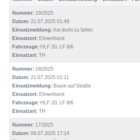
Nummer:
19/2025
Datum:
21.07.2025 01:48
Einsatzmeldung:
Ast droht zu fallen
Einsatzort:
Elmenhorst
Fahrzeuge:
HLF 20, LF 8/6
Einsatzart:
TH
Nummer:
18/2025
Datum:
21.07.2025 01:11
Einsatzmeldung:
Baum auf Straße
Einsatzort:
Elmenhorst
Fahrzeuge:
HLF 20, LF 8/6
Einsatzart:
TH
Nummer:
17/2025
Datum:
06.07.2025 17:14