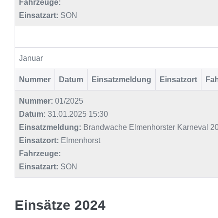
Fahrzeuge:
Einsatzart:
SON
Januar
Nummer
Datum
Einsatzmeldung
Einsatzort
Fa
Nummer:
01/2025
Datum:
31.01.2025 15:30
Einsatzmeldung:
Brandwache Elmenhorster Karneval 20
Einsatzort:
Elmenhorst
Fahrzeuge:
Einsatzart:
SON
Einsätze 2024