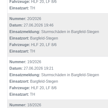
Fahrzeuge:
HLF 20, LF 8/6
Einsatzart:
TH
Nummer:
20/2026
Datum:
27.06.2026 19:46
Einsatzmeldung:
Sturmschäden in Bargfeld-Stegen
Einsatzort:
Bargfeld-Stegen
Fahrzeuge:
HLF 20, LF 8/6
Einsatzart:
TH
Nummer:
19/2026
Datum:
27.06.2026 19:21
Einsatzmeldung:
Sturmschäden in Bargfeld-Stegen
Einsatzort:
Bargfeld-Stegen
Fahrzeuge:
HLF 20, LF 8/6
Einsatzart:
TH
Nummer:
18/2026