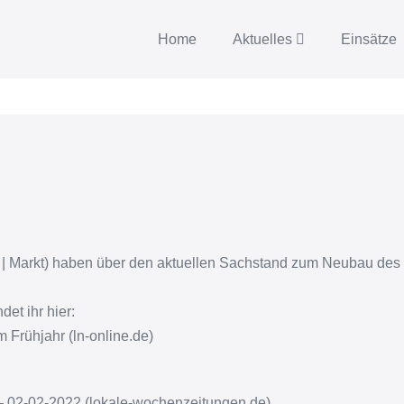
Home
Aktuelles
Einsätze
 | Markt) haben über den aktuellen Sachstand zum Neubau des 
et ihr hier:
 Frühjahr (ln-online.de)
 – 02-02-2022 (lokale-wochenzeitungen.de)