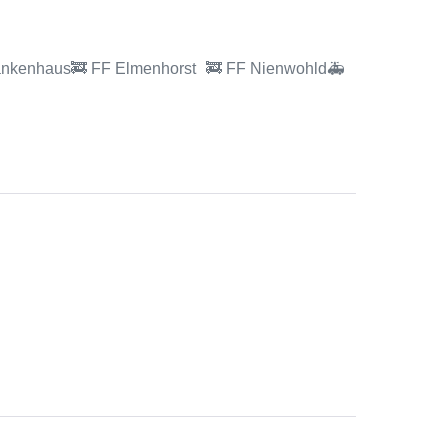
rankenhaus🚒 FF Elmenhorst 🚒 FF Nienwohld🚑